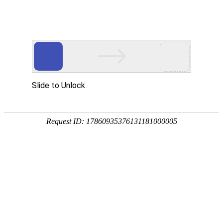
首页
>
新闻中心
>
行业资讯
>
选购凤凰电竞软件下载别盲目，认准江信