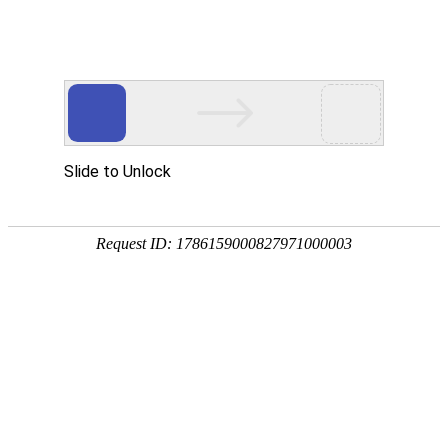
首页
>
新闻中心
>
企业新闻
>
“新”意正浓——感应加热新技的强大驱动