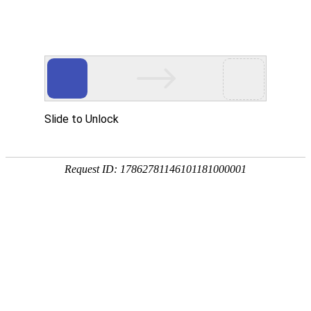
首页
>
新闻中心
>
行业资讯
>
江信电子就为大家区分全桥与半桥的使用