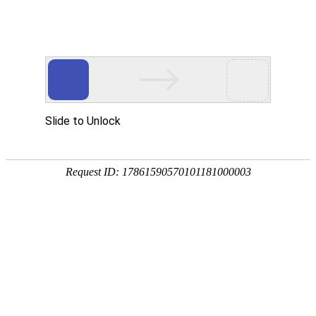
首页
>
新闻中心
>
行业资讯
>
从变频电磁加热的大有可为看绿色环保倡