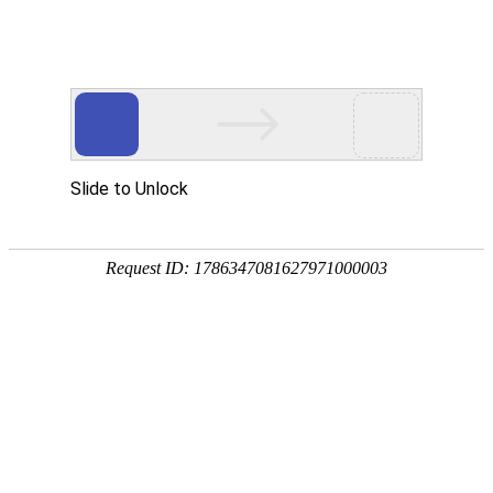
首页
>
新闻中心
>
行业资讯
>
农村煤改电取暖为什么推荐电磁采暖炉？