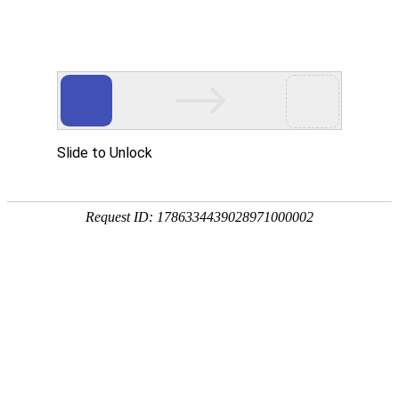
首页
>
新闻中心
>
企业新闻
>
精雕细琢，十年磨剑，塑造电磁加热之典