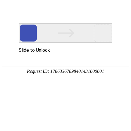
首页
>
新闻中心
>
企业新闻
>
新时代，江信电磁开辟了“煤改电”清洁供