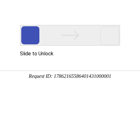
首页
产品展示
工程案例
公司风
项 在改装前首先要测量好他原有的功率大小
企业