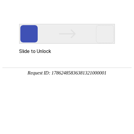
首页
>
新闻中心
>
企业新闻
>
电磁感应加热的数码显示及声频装置加热