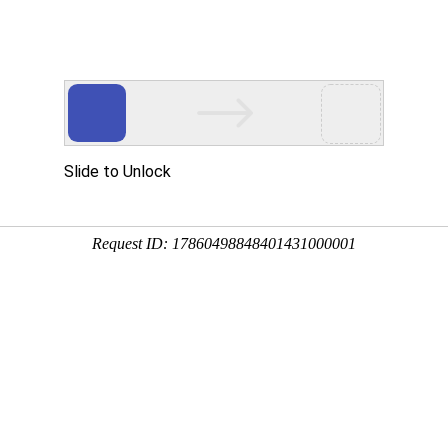
首页
产品展示
工程案例
公司风
感应加热器的高效“黑科技”
造与民用加热的领域，一场关于能效的革命正在悄然发生。当我们还在依